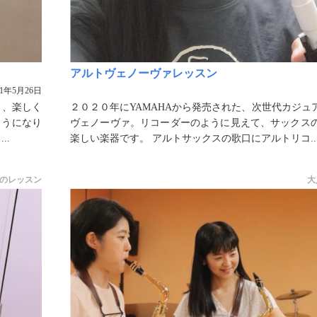
アルトヴェノーヴァレッスン
21年5月26日
ら、楽しく
２０２０年にYAMAHAから発売された、次世代カジュ
ようになり
ヴェノーヴァ。リコーダーのように見えて、サックス
..
楽しい楽器です。 アルトサックスの歌口にアルトリコ..
のレッスン
大