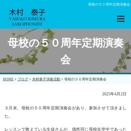
母校の５０周年定期演奏会
母校の５０周年定期演奏
会
HOME
ブログ
木村泰子演奏活動
母校の５０周年定期演奏会
2025年4月2日
３月末、母校の５０周年定期演奏会があり、参加させて頂きまし
た。
レッスンで教えている生徒さんが、偶然同じ母校在学中であった